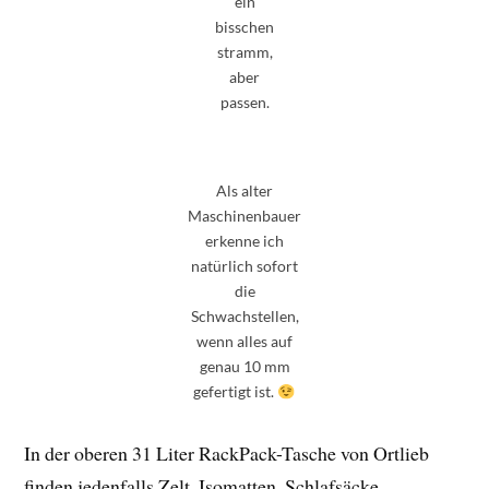
ein
bisschen
stramm,
aber
passen.
Als alter
Maschinenbauer
erkenne ich
natürlich sofort
die
Schwachstellen,
wenn alles auf
genau 10 mm
gefertigt ist.
In der oberen 31 Liter RackPack-Tasche von Ortlieb
finden jedenfalls Zelt, Isomatten, Schlafsäcke,