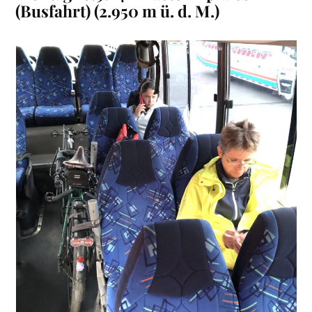
(Busfahrt) (
2.950 m ü.
d.
M
.)