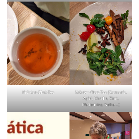
Kräuter-Obst-Tee
Kräuter-Obst-Tee (Sternanis,
Apfel, Kirsche, Zimt,
Pfefferminz, Nelke …)