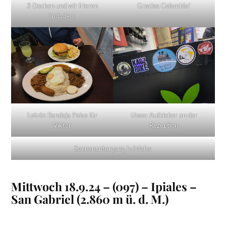
3 Decken und wir frieren
Gracias Colombia!
trotzdem
Letzte Bandeja Paisa für
Unser Aufkleber an der
Viktor
Rezeption
Sonnenuntergang in Ipiales
Mittwoch 18.9.24 – (097) – Ipiales –
San Gabriel (
2.860 m ü.
d.
M
.)