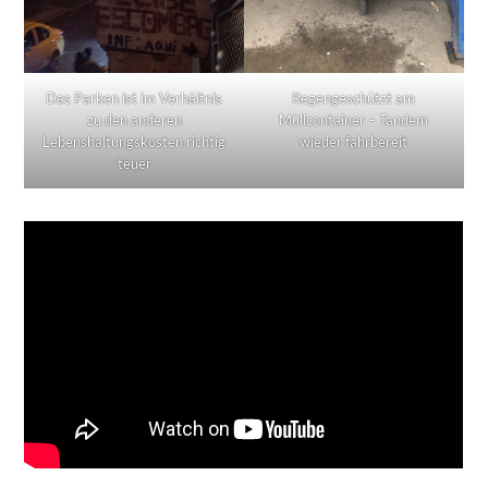
Das Parken ist im Verhältnis
Regengeschützt am
zu den anderen
Müllcontainer – Tandem
Lebenshaltungskosten richtig
wieder fahrbereit
teuer