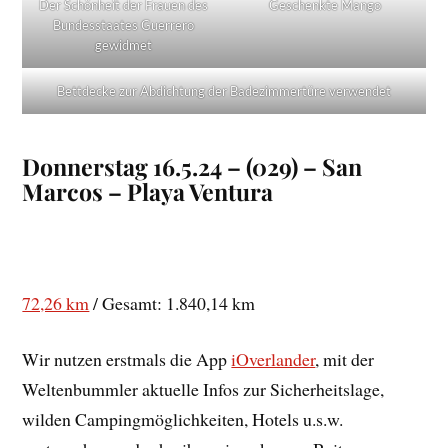
Der Schönheit der Frauen des
Geschenkte Mango
Bundesstaates Guerrero
gewidmet
Bettdecke zur Abdichtung der Badezimmertüre verwendet
Donnerstag 16.5.24 – (029) – San
Marcos – Playa Ventura
72,26 km
/ Gesamt: 1.840,14 km
Wir nutzen erstmals die App
iOverlander
, mit der
Weltenbummler aktuelle Infos zur Sicherheitslage,
wilden Campingmöglichkeiten, Hotels u.s.w.