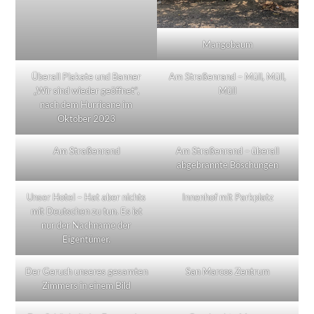
Mangobaum
Überall Plakate und Banner
Am Straßenrand – Müll, Müll,
„Wir sind wieder geöffnet“,
Müll
nach dem Hurricane im
Oktober 2023
Am Straßenrand
Am Straßenrand – überall
abgebrannte Böschungen
Unser Hotel – Hat aber nichts
Innenhof mit Parkplatz
mit Deutschen zu tun. Es ist
nur der Nachname der
Eigentümer.
Der Geruch unseres gesamten
San Marcos Zentrum
Zimmers in einem Bild