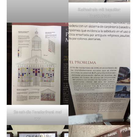
Kathedrale mit kaputter
Fensterfront
So sah die Fensterfront mal
aus