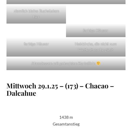
ziemlich kleine Buchstaben
hier
farbige Häuser
farbige Häuser
Holzkirche, die nicht zum
Weltkulturerbe zählt
Abnedessen mit gekochten Kartoffeln
Mittwoch 29.1.25 – (173) – Chacao –
Dalcahue
1438 m
Gesamtanstieg