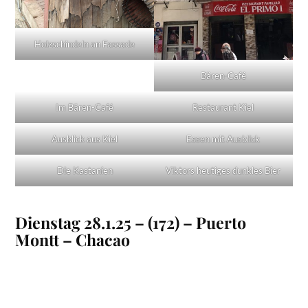
Holzschindeln an Fassade
Bären-Café
Im Bären-Café
Restaurant Kiel
Ausblick aus Kiel
Essen mit Ausblick
Die Kastanien
Viktors heutiges dunkles Bier
Dienstag 28.1.25 – (172) – Puerto
Montt – Chacao