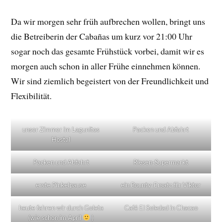
Da wir morgen sehr früh aufbrechen wollen, bringt uns
die Betreiberin der Cabañas um kurz vor 21:00 Uhr
sogar noch das gesamte Frühstück vorbei, damit wir es
morgen auch schon in aller Frühe einnehmen können.
Wir sind ziemlich begeistert von der Freundlichkeit und
Flexibilität.
unser Zimmer im Lagunitas
Packen und Abfahrt
Hostal
Packen und Abfahrt
Riesen-Supermarkt
erste Pinkelpause
ein Bounty-Ersatz für Viktor
heute fahren wir durch Goleta
Café El Soledad in Chacao
(wie schon im April
)