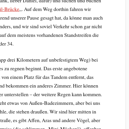
ank, lieber Daniel, dafür) und suchen und buchen
il-Brücke
„. Auf dem Weg dorthin fahren wir
end unserer Pause gesagt hat, da könne man auch
ders, und wir sind soviel Verkehr schon gar nicht
auf dem meistens vorhandenen Standstreifen die
der 34.
pp drei Kilometern auf unbefestigtem Weg) bei
es zu regnen beginnt. Das erste angebotene
 von einem Platz für das Tandem entfernt, das
 und bekommen ein anderes Zimmer. Hier können
er unterstellen – der weitere Regen kann kommen.
teht etwas von Außen-Badezimmern, aber bei uns
hle, die stehen draußen. Wir sind hier mitten in
traße, es gibt Affen, Aras und andere Vögel, aber
urrujas (die schlimmen „Mini-Mücken“), offenbar