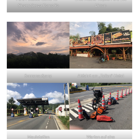
Sinvergüenza Como Yo
Limon
Sonnenaufgang
Abfahrt am „Zellen“-Hotel
Mautstation
Warten auf eine