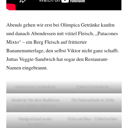
Abends gehen wir erst bei Olimpica Getränke kaufen
und danach Abendessen mit viiiiel Fleisch, „Patacones
Mixto“ – ein Berg Fleisch auf frittierter
Bananenunterlage, den selbst Viktor nicht ganz schafft.
Juttas Veggie-Sandwich hat sogar den Restaurant-
Namen eingebrannt.
Hotelzimmer in Montería
Abfahrt in Montería
Montería: Vor dem Radfahren
Die Felsenstände im Selfie
immer schön aufwärmen
Honigverkauf an der
Grün und Blau – Einfach schön.
Tankstelle