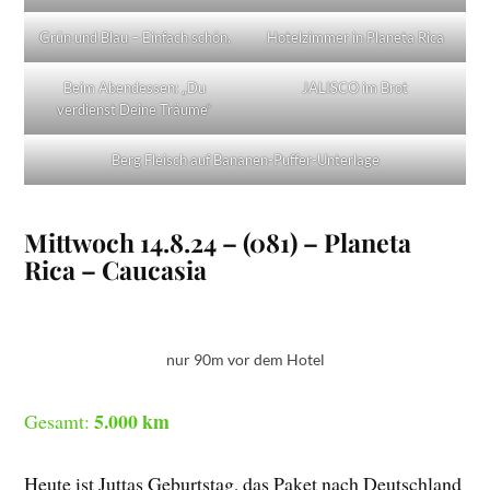
Grün und Blau – Einfach schön.
Hotelzimmer in Planeta Rica
Beim Abendessen: „Du
JALISCO im Brot
verdienst Deine Träume“
Berg Fleisch auf Bananen-Puffer-Unterlage
Mittwoch 14.8.24 – (081) – Planeta
Rica – Caucasia
nur 90m vor dem Hotel
5.000 km
Gesamt:
Heute ist Juttas Geburtstag, das Paket nach Deutschland