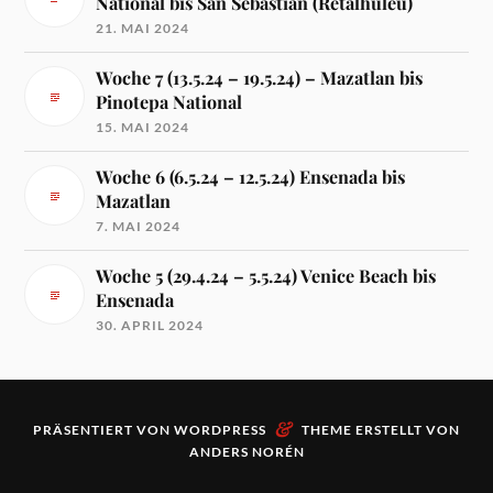
National bis San Sebastián (Retalhuleu)
21. MAI 2024
Woche 7 (13.5.24 – 19.5.24) – Mazatlan bis
Pinotepa National
15. MAI 2024
Woche 6 (6.5.24 – 12.5.24) Ensenada bis
Mazatlan
7. MAI 2024
Woche 5 (29.4.24 – 5.5.24) Venice Beach bis
Ensenada
30. APRIL 2024
&
PRÄSENTIERT VON
WORDPRESS
THEME ERSTELLT VON
ANDERS NORÉN