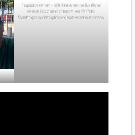
Logistikzentrum – Wir fühlen uns an Kaufland
Hohen Neuendorf erinnert, wo ähnliche
Stahlträger nachträglich verbaut werden mussten.