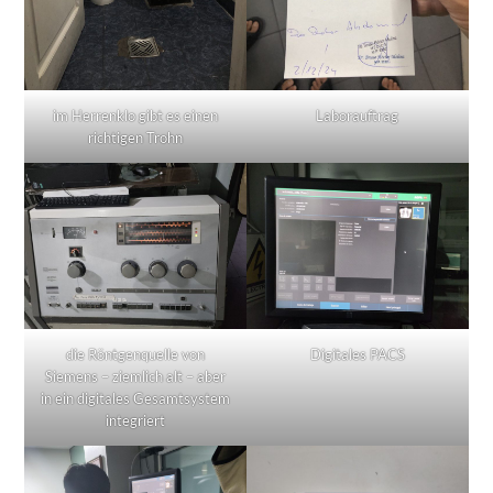
im Herrenklo gibt es einen
Laborauftrag
richtigen Trohn
die Röntgenquelle von
Digitales PACS
Siemens – ziemlich alt – aber
in ein digitales Gesamtsystem
integriert