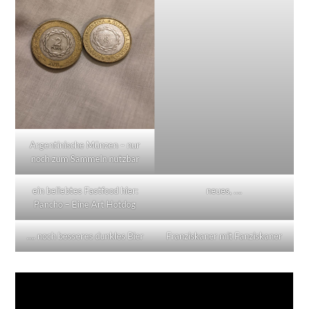
Argentinische Münzen – nur
noch zum Sammeln nutzbar
ein beliebtes Fastfood hier:
neues, ….
Pancho – Eine Art Hotdog
…. noch besseres dunkles Bier
Franziskaner mit Fanziskaner