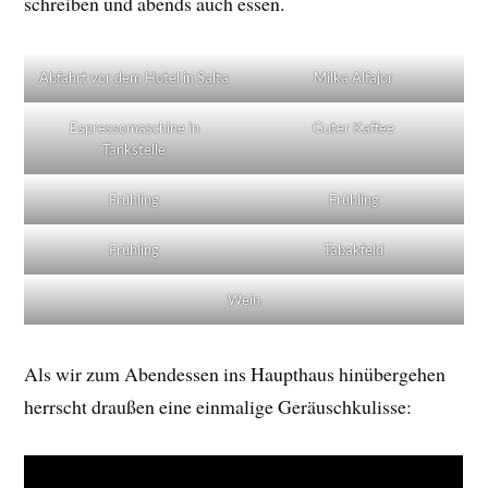
schreiben und abends auch essen.
Abfahrt vor dem Hotel in Salta
Milka Alfajor
Espressomaschine in
Guter Kaffee
Tankstelle
Frühling
Frühling
Frühling
Tabakfeld
Wein
Als wir zum Abendessen ins Haupthaus hinübergehen
herrscht draußen eine einmalige Geräuschkulisse: