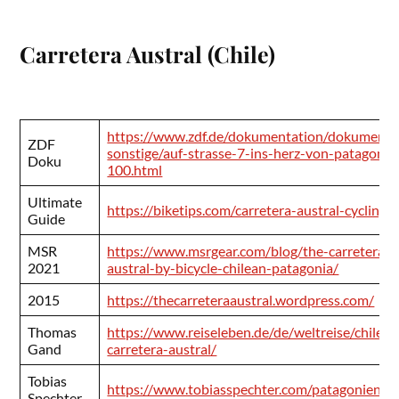
Carretera Austral (Chile)
https://www.zdf.de/dokumentation/dokumenta
ZDF
sonstige/auf-strasse-7-ins-herz-von-patagonie
Doku
100.html
Ultimate
https://biketips.com/carretera-austral-cycling/
Guide
MSR
https://www.msrgear.com/blog/the-carretera-
2021
austral-by-bicycle-chilean-patagonia/
2015
https://thecarreteraaustral.wordpress.com/
Thomas
https://www.reiseleben.de/de/weltreise/chile-ii
Gand
carretera-austral/
Tobias
https://www.tobiasspechter.com/patagonien
Spechter