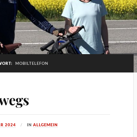
WORT:
MOBILTELEFON
rwegs
AR 2024
IN
ALLGEMEIN