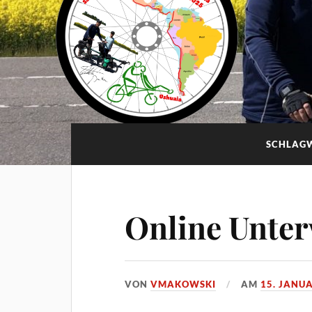
SCHLAG
Online Unte
VON
VMAKOWSKI
AM
15. JANU