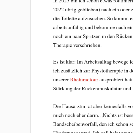
In 2023 bin ich schon etwas routinier
2022 übrig geblieben) nach ein oder 
die Toilette aufzusuchen. So kommt e
arbeitsunfähig und bekomme nach ein
noch ein paar Spritzen in den Rücken
Therapie verschrieben.
Es ist klar: Im Arbeitsalltag bewege 
ich zusätzlich zur Physiotherapie in 
unserer
Rheinradtour
ausprobiert hatt
Stärkung der Rückenmuskulatur und R
Die Hausärztin rät aber keinesfalls v
mich noch eher darin. „Nichts ist bes
Bandscheibenvorfall, den ich schon se
Hinderungsgrund. Ich soll halt versu