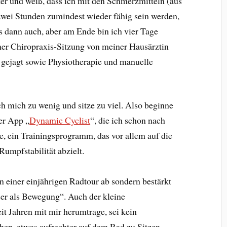
ter und weiß, dass ich mit den Schmerzmitteln (aus
zwei Stunden zumindest wieder fähig sein werden,
s dann auch, aber am Ende bin ich vier Tage
er Chiropraxis-Sitzung von meiner Hausärztin
 gejagt sowie Physiotherapie und manuelle
ich mich zu wenig und sitze zu viel. Also beginne
der App „
Dynamic Cyclist
“, die ich schon nach
e, ein Trainingsprogramm, das vor allem auf die
umpfstabilität abzielt.
on einer einjährigen Radtour ab sondern bestärkt
ser als Bewegung“. Auch der kleine
it Jahren mit mir herumtrage, sei kein
chen, etwas aufrechter auf dem Rad zu Sitzen.