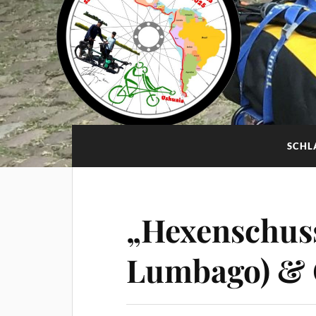
SCHL
„Hexenschuss
Lumbago) &