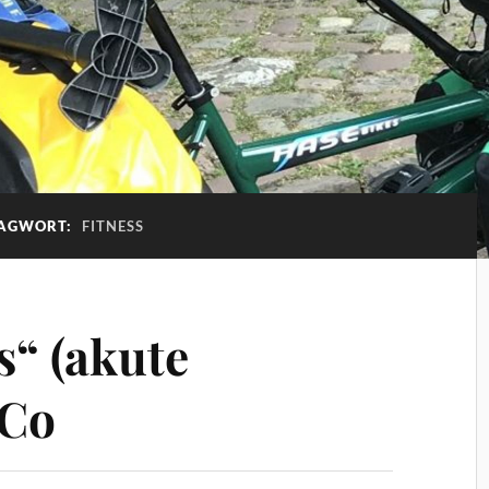
AGWORT:
FITNESS
“ (akute
 Co